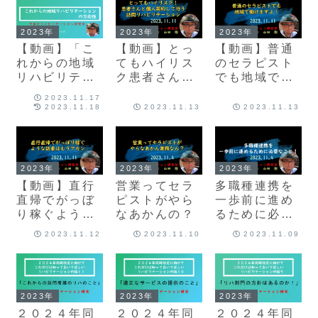
れ①
2023年
2023年
2023年
【動画】「こ
【動画】とっ
【動画】普通
れからの地域
てもハイリス
のセラピスト
リハビリテー
ク患者さんと
でも地域で働
ションの方向
個人契約して
ける
2023.11.17
性」
行う訪問リハ
2023.11.18
2023.11.13
2023.11.13
ビリ
2023年
2023年
2023年
【動画】直行
営業ってセラ
多職種連携を
直帰でがっぼ
ピストがやら
一歩前に進め
り稼ぐような
なあかんの？
るために必要
訪看リハはも
なこと！
2023.11.12
2023.11.10
2023.11.09
うアカン
2023年
2023年
2023年
２０２４年同
２０２４年同
２０２４年同