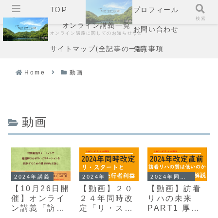
TOP
プロフィール
メニュー
検索
オンライン講義一覧
お問い合わせ
オンライン講義に関してのお知らせなど
サイトマップ(全記事の一覧)
免責事項
Home
動画
動画
2024年講義
2024年
2024年同時改定
【10月26日開
【動画】２０
【動画】訪看
催】オンライ
２４年同時改
リハの未来
ン講義「訪問
定「リ・スタ
PART1 厚労
看護ステーシ
ートと先行者
省の資料を読