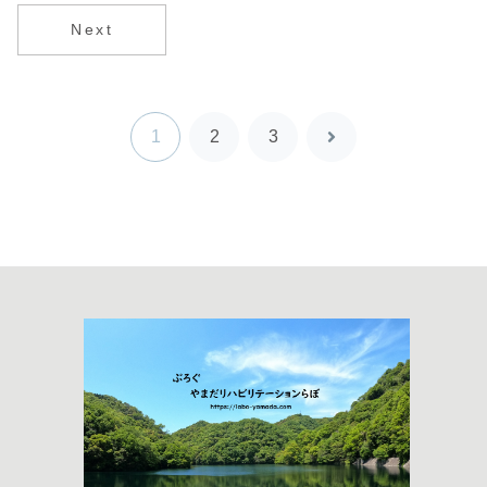
ーションとセ
Next
ラピストとし
てのアイデン
ティティ」
1
2
3
次
へ