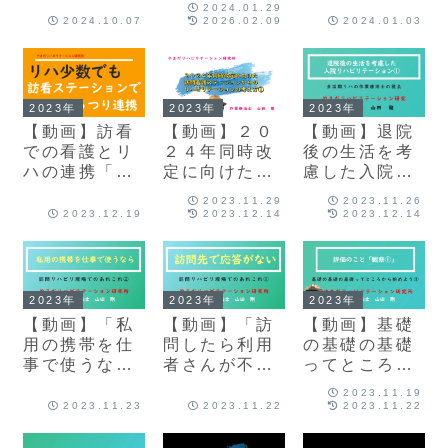
2024.01.29
ョンで看護師
利益」
み解く
2024.10.07
2026.02.09
2024.01.03
さんがリハビ
リテーション
を提供するた
めの基本的な
2023年
2023年
2023年
お話し」
【動画】訪看
【動画】２０
【動画】退院
での看護とリ
２４年同時改
後の生活を考
ハの連携「少
定に向けた訪
慮した入院リ
数のリハ職で
問看護ステー
ハビリテーシ
2023.11.29
2023.11.26
もがっつり看
ションからの
ョン1と２
2023.12.19
2023.12.14
2023.12.14
護師さんと連
リハビリテー
携できる」
ションの考え
方
2023年
2023年
2023年
【動画】「私
【動画】「訪
【動画】基礎
用の携帯を仕
問したら利用
の基礎の基礎
事で使うな
者さんが不在
ってところか
ら」訪問リハ
だったらどう
ら始めよう①
2023.11.19
ビリの現場で
する？」訪問
～③「評価と
2023.11.23
2023.11.22
2023.11.22
のあれこれ②
リハビリの現
しての観察の
場でのあれこ
こと」