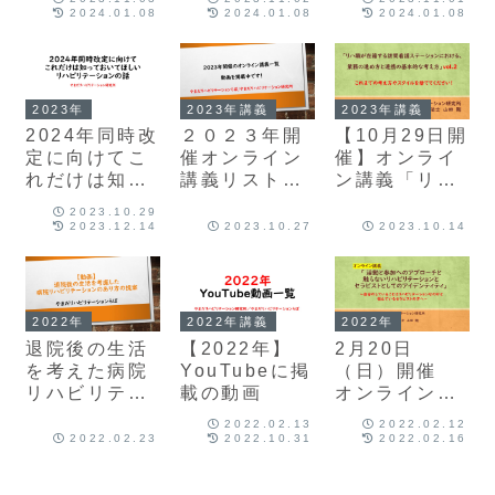
ほしい リハビ
ほしい リハビ
ほしい リハビ
2024.01.08
2024.01.08
2024.01.08
リテーション
リテーション
リテーション
の話⑥「指示
の話⑤ 「指
の話④ 「病
書と医師の役
示書と計画書
院リハでも活
割のこと」
と報告書のこ
動と参加のア
2023年
2023年講義
2023年講義
と」
プローチは必
2024年同時改
２０２３年開
【10月29日開
要です」
定に向けてこ
催オンライン
催】オンライ
れだけは知っ
講義リスト
ン講義「リハ
ておいてほし
（動画掲載）
職が在籍する
2023.10.29
いリハビリテ
訪問看護ステ
2023.12.14
2023.10.27
2023.10.14
ーションの話
ーションにお
ける、業務の
進め方と連携
の基本的な考
2022年
2022年講義
2022年
え方」vol.2
退院後の生活
【2022年】
2月20日
を考えた病院
YouTubeに掲
（日）開催
リハビリテー
載の動画
オンライン講
ションのあり
義「活動と参
2022.02.13
2022.02.12
方の提案！
加へのアプロ
2022.02.23
2022.10.31
2022.02.16
ーチと触らな
いリハビリテ