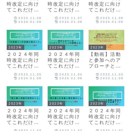
時改定に向け
時改定に向け
時改定に向け
てこれだけは
てこれだけは
てこれだけは
知っておいて
知っておいて
知っておいて
2023.11.08
2023.11.07
2023.11.06
ほしい リハビ
ほしい リハビ
ほしい リハビ
2024.01.08
2024.01.08
2024.01.08
リテーション
リテーション
リテーション
の話11「これ
の話10「適正
の話９「リハ
からの訪問看
なサービスの
部門の方針は
護のリハのこ
提供のこと」
あるのか！」
2023年
2023年
2023年
と」
２０２４年同
２０２４年同
【動画】活動
時改定に向け
時改定に向け
と参加へのア
てこれだけは
てこれだけは
プローチと触
知っておいて
知っておいて
らないリハビ
2023.11.05
2023.11.04
2023.11.03
ほしい リハビ
ほしい リハビ
リテーション
2024.01.08
2024.01.08
2023.11.09
リテーション
リテーション
とセラピスト
の話８「生活
の話７「求め
としてのアイ
期リハの役割
られているリ
デンティティ
分担のこと」
ハビリテーシ
2023年
2023年
2023年
ョンの結果と
２０２４年同
２０２４年同
２０２４年同
は！」
時改定に向け
時改定に向け
時改定に向け
てこれだけは
てこれだけは
てこれだけは
知っておいて
知っておいて
知っておいて
2023.11.03
2023.11.02
2023.11.01