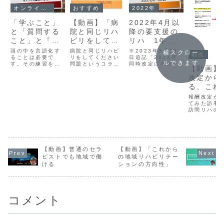
オンライン講義一覧
おすすめ
2022年
「学ぶこと」
【動画】「病
2022年4月以
と「質問する
院と同じリハ
降の要支援の
こと」と『や
ビリをしてく
リハ 1年超
っぱり言語
ださい問題」
で減算のコー
頭の中を言語化す
病院と同じリハビ
※2023年3月18
横スクロー
動画
化』すること
ることは必要で
リをしてください
ドのこと
日追記「2024年
ルできます
す。その練習をオ
問題というコラム
同時改定に向けた
の必要性
【動画】
ンライン講義に参
に書いたことを、
リハビリテーショ
改定から
加してやってみま
動画でお話してみ
ン」については、
せんか？
ました。
こちらにもコラム
る、これ
や動画を掲載して
の訪問リ
います。◆連載コ
報酬改定か
ラム「２０２４年
訪看リハ
てみた訪看
同時改定に向けた
訪問リハの
り方！
リハビリテーショ
について話
ンの在り方」＝＝
る動画です
ここから本文＝＝
改定から考
訪問看護のリハ、
これからの
訪問リハ事...
ハ、訪看リ
【動画】普通のセラ
【動画】「これから
り方！この
以下のレジ
ピストでも地域で働
の地域リハビリテー
いたオンラ
ける
ションの方向性」
義からの抜
す。◆202
2/11開催
イン講義 20
コメント