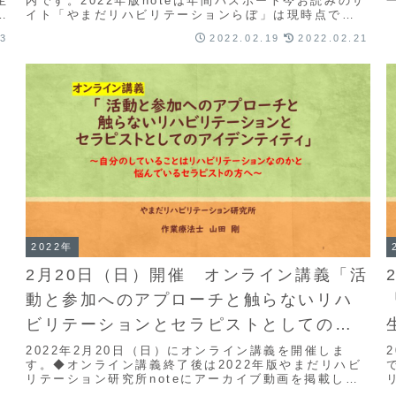
生
内です。2022年版noteは年間パスポート今お読みのサ
で
イト「やまだリハビリテーションらぼ」は現時点で
1000以上のコラムを掲載しており、すべて...
23
2022.02.19
2022.02.21
2022年
2月20日（日）開催 オンライン講義「活
動と参加へのアプローチと触らないリハ
ビリテーションとセラピストとしてのア
イデンティティ」
2022年2月20日（日）にオンライン講義を開催しま
す。◆オンライン講義終了後は2022年版やまだリハビ
リテーション研究所noteにアーカイブ動画を掲載しま
す。 2022年版やまだリハビリテーション研...