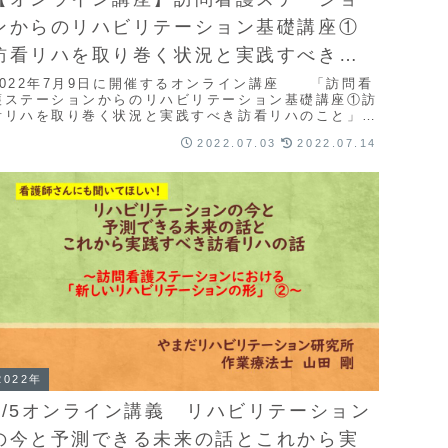
ンからのリハビリテーション基礎講座①
訪看リハを取り巻く状況と実践すべき訪
看リハのこと
2022年7月9日に開催するオンライン講座 「訪問看
護ステーションからのリハビリテーション基礎講座①訪
看リハを取り巻く状況と実践すべき訪看リハのこと」の
お知らせです
2022.07.03
2022.07.14
2022年
3/5オンライン講義 リハビリテーション
の今と予測できる未来の話とこれから実