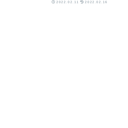
2022.02.11
2022.02.16
テーションに対しての共通の考え方を持とう！～という
テーマで話します。