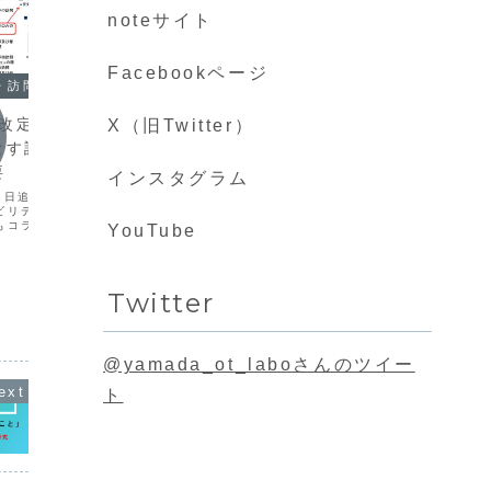
noteサイト
2022
Facebookページ
2月2
・訪問看護
ン講義
時改定に向けてリハ
X（旧Twitter）
ーチと
なす訪問看護ステー
ョンと
2022
note
要
義を開催
インスタグラム
デンテ
後は20
18日追記「2024年同時改
【報酬同時改定マガジン】更
ン研究所
ビリテーション」につい
ます。 
新 リ・スタートのこと
もコラムや動画を掲載し
YouTube
ョン研究
載コラム「２０２４年同
2...
noteマガジン「同時改定」の記事更新案
リハビリテーションの在
内。最近研修会で伝えている「リ・スタ
ビリテーションアドバイ
ート」っていう考えの紹介です。
...
Twitter
@yamada_ot_laboさんのツイー
ト