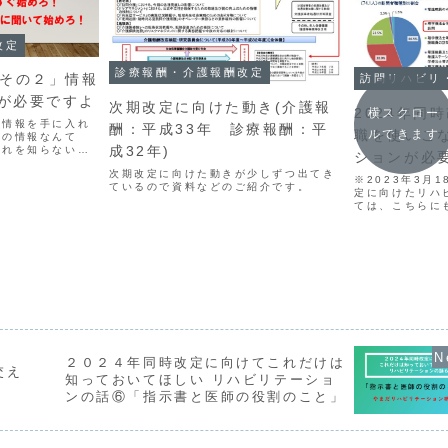
改定
診療報酬・介護報酬改定
「その２」情報
訪問リハビリ
が必要ですよ
次期改定に向けた動き(介護報
2024年同
横スクロー
新情報を手に入れ
酬：平成33年 診療報酬：平
職を使いこ
ルできます
定の情報なんて
成32年)
それを知らないっ
ションが必
界の方針を知らず
次期改定に向けた動きが少しずつ出てき
んだ。
※2023年3月
ているので資料などのご紹介です。
定に向けたリハ
ては、こちらに
ています。◆連
時改定に向けた
り方」訪問リハ
スブック／青山朋
２０２４年同時改定に向けてこれだけは
交え
知っておいてほしい リハビリテーショ
ンの話⑥「指示書と医師の役割のこと」