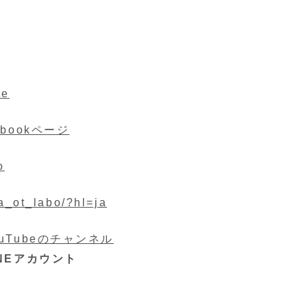
e
bookページ
o
a_ot_labo/?hl=ja
Tubeのチャンネル
NEアカウント