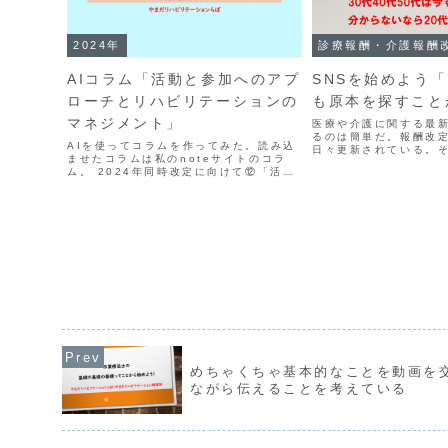
2024年
診療報酬・介護報酬
AIコラム「活動と参加へのアプ
SNSを始めよう
ローチとリハビリテーションの
も原本を探すこと
マネジメント」
医療や介護に関する最
るのは簡単だ。報酬改
AIを使ってコラムを作ってみた。読み込
日々更新されている。
ませたコラムは私のnoteサイトのコラ
てことは自分たちの業
ム。 2024年同時改定に向けて⑫「活動
に生きているようなも
と参加へのアプローチとリハビリテーシ
ョンのマネジメント」のこといい感じに
できてると思うんだけど、？どうでしょ
う？Micros...
めちゃくちゃ基本的なことを動画を
ながら伝えることを考えている