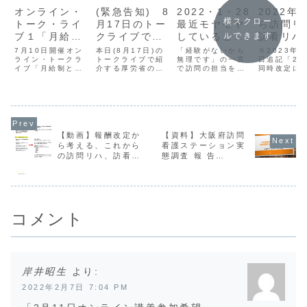
オンライン・
(緊急告知) 8
2022・1・28
2022年
横スクロー
トーク・ライ
月17日のトー
最近モヤモヤ
ら訪問リ
ブ１「月給制
クライブで紹
していること
訪看リハ
ルできます
と出来高制」
介する厚労省
「小児領域の
所リハの
7月10日開催オン
本日(8月17日)の
「経験がないから
※2023年3
訪問リハ系の
ライン・トークラ
資料へのリン
トークライブで紹
訪問のこと」
無理です」の一言
が始まり
日追記「20
イブ「月給制と出
介する厚労省の資
で訪問の担当を断
同時改定に
お給料のこと
ク
ね
来高制」訪問リハ
料へのリンク先な
ってしまったり、
リハビリテ
系のお給料のこと
ど一覧です。テー
依頼を断ったりす
ン」につい
のお知らせです
マは2020診療報
るセラピストや看
こちらにも
酬改定に向けた、
護師さんがいるん
や動画を掲
厚労省が提示して
ですよね。
います。◆
いる病院・地域の
ラム「２０
連携のことトーク
同時改定に
【動画】報酬改定か
【資料】大阪府訪問
ライブは終了しま
リハビリテ
ら考える、これから
看護ステーション実
した動画は以下に
ンの在り方
の訪問リハ、訪看リ
態調査 報 告
掲載しています。
ここから本
ハのあり方！
（2020 年度）
トークライブで
通所リハ・
紹介する...
ハの減算と..
コメント
岸井昭生
より:
2022年2月7日 7:04 PM