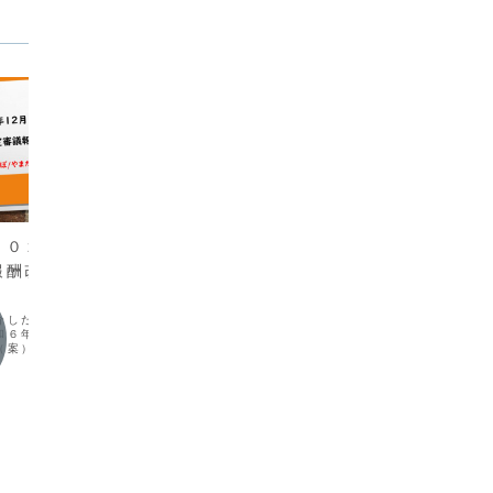
診療報
同時改
note
トをき
０２３年12月19
基本的に
報酬改定審議報告」
新しいコラム連載「2018年同
ブログを
労省サイ
時改定に向けてリハビリ専門職
がすべきこと」マガジンのご案
介した、2024年同時改
和６年度介護報酬改定に
内
新しいnoteマガジン(有料)「2018年同
（案）」から（案）では
時改定に向けてリハビリ専門職がすべき
報告がアップされまし
こと」マガジンのご案内です。
度介護報酬改定に関する
省のサイトに移動しま
通りこちら...