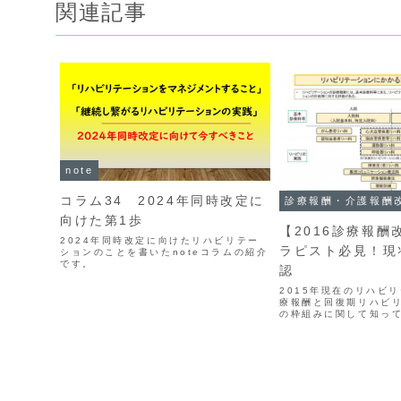
関連記事
note
コラム34 2024年同時改定に
診療報酬・介護報酬
向けた第1歩
【2016診療報酬
2024年同時改定に向けたリハビリテー
ラピスト必見！現
ションのことを書いたnoteコラムの紹介
です。
認
2015年現在のリハビ
療報酬と回復期リハビ
の枠組みに関して知っ
的なことを書いてみま