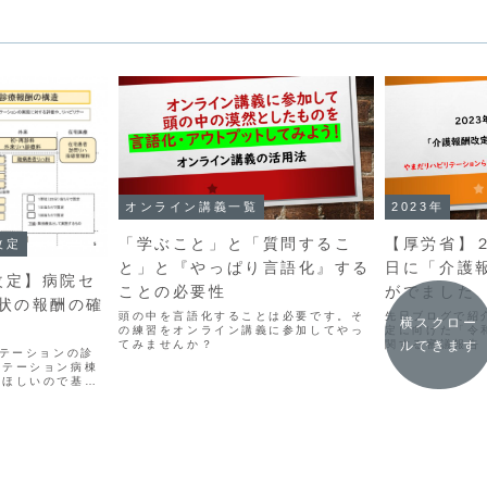
オンライン講義一覧
2023年
「学ぶこと」と「質問するこ
【厚労省】２
改定
と」と『やっぱり言語化』する
日に「介護
改定】病院セ
ことの必要性
がでました
状の報酬の確
頭の中を言語化することは必要です。そ
先日ブログで紹
横スクロー
の練習をオンライン講義に参加してやっ
定に向けた「令
ルできます
てみませんか？
関する審議報告
リテーションの診
なく正式な審議
リテーション病棟
た。◆令和６年
てほしいので基本
審議報告（厚労
した。
す）おおむね予想