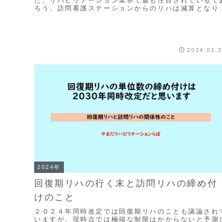
た。リハビリテーション業界で最も注目されているで
ろう、訪問看護ステーションからのリハは減算となり
した。そんな情報が出たところ、SNSでは訪問看護
ス...
2024.01.
2024年
回復期リハの行く末と訪問リハの締め付
けのこと
２０２４年同時改定では回復期リハのことも議論され
いますが、現時点では極端な制限はかからないと予測