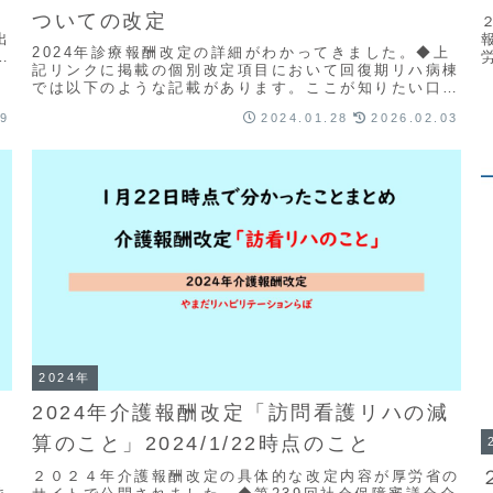
ついての改定
ン
出
2024年診療報酬改定の詳細がわかってきました。◆上
れ
記リンクに掲載の個別改定項目において回復期リハ病棟
では以下のような記載があります。ここが知りたい口腔
先
ケア わたしが教えるコツとポイント （Medic...
09
2024.01.28
2026.02.03
2024年
2024年介護報酬改定「訪問看護リハの減
算のこと」2024/1/22時点のこと
２０２４年介護報酬改定の具体的な改定内容が厚労省の