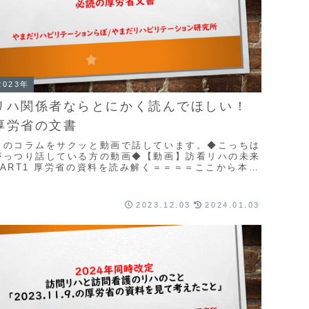
2023年
リハ関係者ならとにかく読んでほしい！
厚労省の文書
このコラムをサクッと動画で話しています。◆こっちは
がっつり話している方の動画◆【動画】訪看リハの未来
PART1 厚労省の資料を読み解く＝＝＝＝ここから本文
＝＝＝＝研修会やオンライン講義などでもたびた...
2023.12.03
2024.01.03