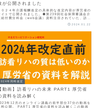
数が公開されました
２０２４年介護報酬改定の具体的な改定内容が厚労省の
サイトで公開されました。◆第239回社会保障審議会介
護給付費分科会（web会議）資料注目されていた、訪問
看護ステーションからのリハ職の訪問の減算は以下...
2024.01.22
2024年同時改定
【動画】訪看リハの未来 PART1 厚労省
の資料を読み解く
2023年12月のオンライン講義の前半部分37分の動画を
無料公開。 PART1 厚労省の資料を読み解くこの動画