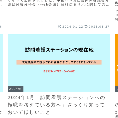
あ
サイトで公開されました。◆第239回社会保障審議会介
ま
護給付費分科会（web会議）資料訪看リハに関しての部
分を抜粋するとこんな感じです。これからの訪看リ...
26
2024.01.22
2025.03.27
2024年
2024年1月「訪問看護ステーションへの
転職を考えている方へ」ざっくり知って
おいてほしいこと
て
し