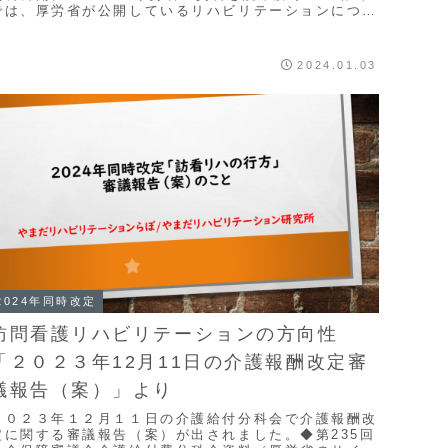
では、厚労省が公開しているリハビリテーションについ
ての報告書がなぜこのような結果となったの...
2024.01.03
2024年同時改定
訪問看護リハビリテーションの方向性
「２０２３年12月11日の介護報酬改定審
議報告（案）」より
２０２３年１２月１１日の介護給付分科会で介護報酬改
定に関する審議報告（案）が出されました。◆第235回