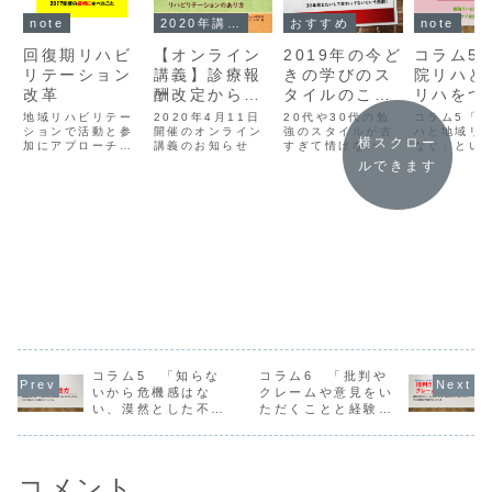
note
2020年講義
おすすめ
note
回復期リハビ
【オンライン
2019年の今ど
コラム5
リテーション
講義】診療報
きの学びのス
院リハと
改革
酬改定から考
タイルのこと
リハをつ
えるリハビリ
「若手の学び
ぐ」とい
地域リハビリテー
2020年4月11日
20代や30代の勉
コラム5「
ションで活動と参
テーションの
開催のオンライン
のスタイルが
強のスタイルが古
ととは？
ハと地域リ
横スクロー
加にアプローチす
講義のお知らせ
すぎて情けない
なぐ」とい
あり方
古すぎて情け
るためには、回復
とは？のご
ルできます
ない」
期リハビリテーシ
ョン病院で実践さ
れているリハビリ
テーションが変わ
っていかなければ
ダメなんだってこ
とを書いてみた。
コラム5 「知らな
コラム6 「批判や
いから危機感はな
クレームや意見をい
い、漠然とした不安
ただくことと経験の
だけがある」だった
積み重ね」
ら行動しようよ！
コメント