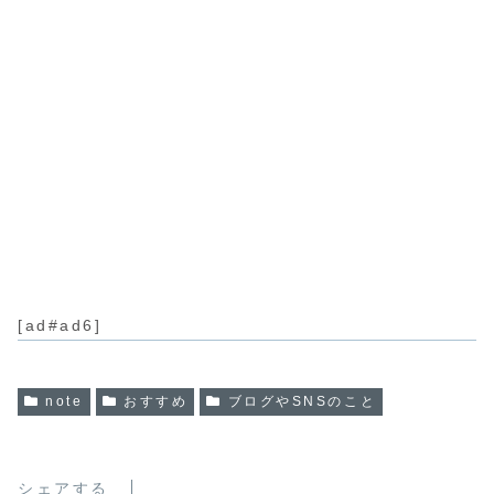
[ad#ad6]
note
おすすめ
ブログやSNSのこと
シェアする