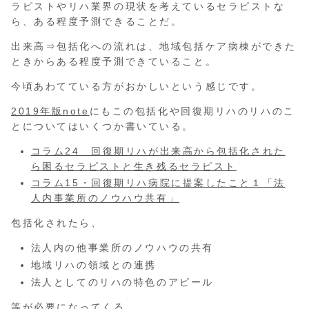
ラピストやリハ業界の現状を考えているセラピストな
ら、ある程度予測できることだ。
出来高⇒包括化への流れは、地域包括ケア病棟ができた
ときからある程度予測できていること。
今頃あわてている方がおかしいという感じです。
2019年版note
にもこの包括化や回復期リハのリハのこ
とについてはいくつか書いている。
コラム24 回復期リハが出来高から包括化された
ら困るセラピストと生き残るセラピスト
コラム15・回復期リハ病院に提案したこと１「法
人内事業所のノウハウ共有」
包括化されたら、
法人内の他事業所のノウハウの共有
地域リハの領域との連携
法人としてのリハの特色のアピール
等が必要になってくる。