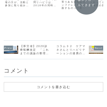
ら、しなきゃ
実りある退院前カ
ローチ「やっ
場の方が、活動と
問リハビリは、
いますか
トやってる
ルできます
いいのに！
ンファレンスを実
参加に取り組みや
2018年の同時買
の時代の変
てみたいこと
践するのって意外
すい条件が整って
い手に向けて積極
ちんと見て
を開発す
と難しいのかもし
いるってことを書
的な卒業が課題に
か？2025
れないってことを
いてみました。
なるってことをこ
けて動き出
る！」
書いてみた。
のブログでも書い
ますか？苦
ています。だから
相談してく
といって、何でも
い。
かんでも回数とか
期間を決めて卒業
させようなんて思
ってはいません。
【厚労省】2020診
コラム３２ ケアマ
療報酬改定 「これ
ネさんとリハビリテ
までの議論の整理
ーションの連携のこ
（案）について」の
と
資料が公開されまし
た
コメント
コメントを書き込む