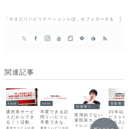
「やまだリハビリテーションらぼ」をフォローする
関連記事
note
note
回復期リハビリテーション
回復期リハビリテーション
通所系サービ
卒業できる訪
20年以
実用的でない
スだからでき
問リハビリと
ピストや
退院前カンフ
る！！活動と
卒業できない
いる人は
ァレンスな
参加へのアプ
訪問リハビリ
にマッチ
通所サービスの現
通所リハビリや訪
20年以上セ
横スクロー