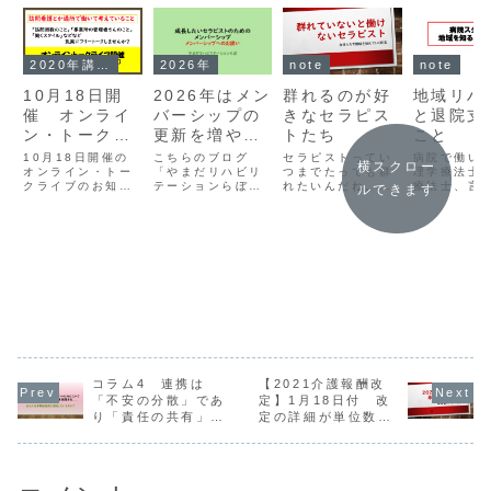
2020年講義
2026年
note
note
10月18日開
2026年はメン
群れるのが好
地域リハ
催 オンライ
バーシップの
きなセラピス
と退院支
ン・トークラ
更新を増やし
トたち
こと
イブ「訪問看
ます
10月18日開催の
こちらのブログ
セラピストってい
病院で働い
横スクロー
護とか通所事
オンライン・トー
「やまだリハビリ
つまでたっても群
理学療法士
クライブのお知ら
テーションらぼ」
れたいんだね。1
療法士、言
ルできます
業で働いて考
せ。訪問リハや通
とは別に、noteと
人職場に行く方が
士はしっか
えているこ
所リハで働きなが
いうサイトでもコ
活躍できそうなん
院支援に関
ら考えていること
ラムを書いたりオ
だけどな。
いますか？
と」
をお伝えします
ンライン講義の動
画を掲載したりし
ています。2026
年はnoteサイトで
運営しているメン
バーシップでのコ
ラムと動画の更新
を増やす予定で
す。臨床経...
コラム4 連携は
【2021介護報酬改
「不安の分散」であ
定】1月18日付 改
り「責任の共有」で
定の詳細が単位数も
もある
含めて出ました