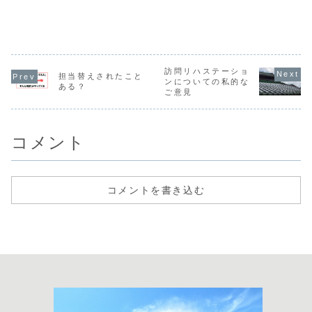
る。
ライフ）の運用が
しに自分勝手にリ
開始されます。通
ハビリテーション
所リハや訪問リハ
している奴は退場
で算定できるリハ
してほしい。
ビリテーショ...
訪問リハステーショ
担当替えされたこと
ンについての私的な
ある？
ご意見
コメント
コメントを書き込む