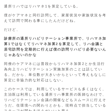
通所リハではリハマネ1を算定している。
僕がケアマネと同行訪問して、家屋状況や家族状況を考
えて訪問で関わる事にしたんだけどね。
だけど、
診療所の通所リハビリテーション事業所で、リハマネ加
算1ではなくてリハマネ加算2を算定して、リハ会議と
居宅訪問を定期的に行えば僕の訪問リハビリ必要ないん
じゃあないのかな
同僚のケアマネには普段からリハマネ加算2とか生活行
為向上リハビリテーション実施加算のことは話してい
る。だから、単位数が大きいからといって考えもなしに
算定に非協力的な対応はしない。
このケースでは、利用しているサービスも多くはなく、
主治医は利用している通所リハ事業所の医師なわけで、
リハビリテーション会議の開催などもスムースに行えそ
うだ。住環境への関わりとかも、現時点で担当している
スタッフが関わるほうがいいと思う。