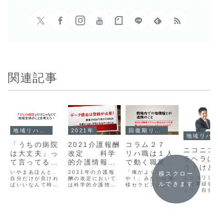
関連記事
地域リハビリテーション
2021年
回復期リハビリテーション
地域リハビリテーション
「うちの病院
2021介護報酬
コラム２７
ニコニコ
は大丈夫」っ
改定 科学
リハ職は１人
ラヘラは
て言ってる場
的介護情報シ
で動く職業で
う！けど
合じゃない！
ステム
はありません
いやまあほんと、
2021年の介護報
「俺がよくしたん
横スクロー
い
ニッコリし
だからダメな
自分だけが良けれ
（LIFE）のこ
酬の改定において
や！」みたいな俺
ルできます
お仕事頑張
ばいいなんて時代
は科学的介護情報
様セラピストには
んだ！
と
ょう。自分
はとっくに終わっ
システム（Long-
うんざりする。リ
しっかり鏡
てる。そんなこと
term care
ハビリテーション
いますか？
に気づいていない
Information
は多職種連携が基
リハビリテーショ
system For
本なんだけど、そ
ン専門職が多すぎ
Evidence；LIFE
んなことお構いな