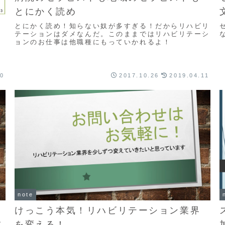
とにかく読め
の
とにかく読め！知らない奴が多すぎる！だからリハビリ
テーションはダメなんだ。このままではリハビリテーシ
ョンのお仕事は他職種にもっていかれるよ！
向
20
2017.10.26
2019.04.11
note
けっこう本気！リハビリテーション業界
こ
を変える！