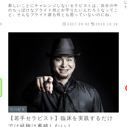
新しいことにチャレンジしないセラピストは、自分の中
のちっぽけなプライド何とか守りたいんだろうなってこ
と。そんなプライド誰も何とも思っていないのにね。
03
2017.09.02
2019.10.19
リハビリ
【若手セラピスト】臨床を実践するだけ
では経験は蓄積しない！