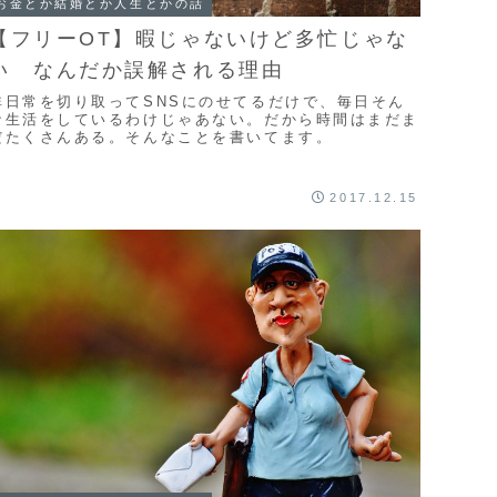
お金とか結婚とか人生とかの話
【フリーOT】暇じゃないけど多忙じゃな
い なんだか誤解される理由
非日常を切り取ってSNSにのせてるだけで、毎日そん
な生活をしているわけじゃあない。だから時間はまだま
だたくさんある。そんなことを書いてます。
2017.12.15