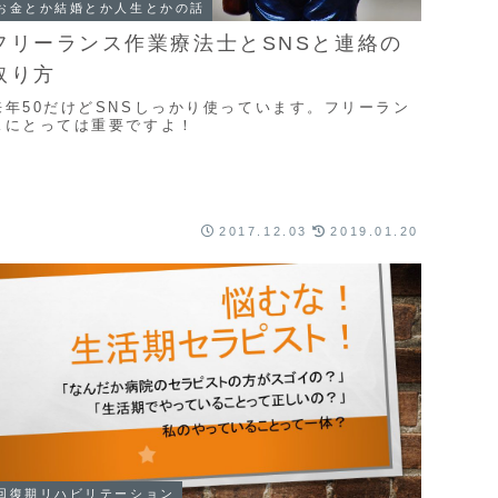
お金とか結婚とか人生とかの話
フリーランス作業療法士とSNSと連絡の
取り方
来年50だけどSNSしっかり使っています。フリーラン
スにとっては重要ですよ！
2017.12.03
2019.01.20
回復期リハビリテーション