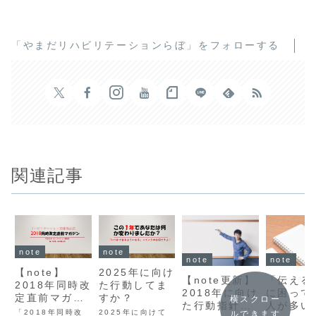
「やまだリハビリテーションらぼ」をフォローする
関連記事
note
note
note
note
【note】
2025年に向け
【note更新】
「伝える
2018年同時改
た行動してま
2018年に向け
に困って
定直前マガジ
すか？
横スクロー
た行動指針は
人が多い
ン 好評発売
「2018年同時改
2025年に向けて
ルできます