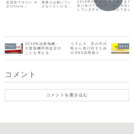
あるか！
2018年の同時改
「伝える力
中！
定直前マガジン や
医療人は動いてい
定に向けて動き出
ばす方法に
まだstyle
かないといけない
していますか？そ
考えてみま
vol.9」のご案
よってことを書い
れともこのまま何
内。中身のコラム
ています。
もせずに待ってい
には自信がありま
るだけですか？
す。
2030年診療報酬・
コラム３ 井の中の
介護報酬同時改定の
蛙から抜け出すため
ことを考える
のSNS活用術２
コメント
コメントを書き込む