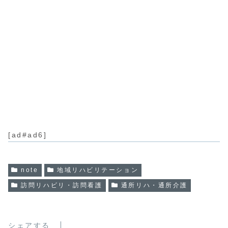
[ad#ad6]
note
地域リハビリテーション
訪問リハビリ・訪問看護
通所リハ・通所介護
シェアする