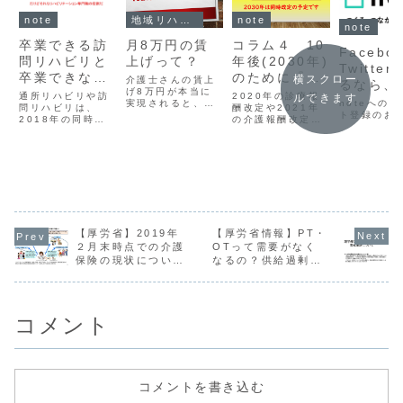
note
地域リハビリテーション
note
note
卒業できる訪
月8万円の賃
コラム４ 10
Facebo
問リハビリと
上げって？
年後(2030年)
Twitte
卒業できない
のために『今
横スクロー
介護士さんの賃上
るなら、
訪問リハビリ
げ8万円が本当に
から』実践す
通所リハビリや訪
2020年の診療報
ルできます
noteに
実現されると、め
noteへの
問リハビリは、
べきリハビリ
酬改定や2021年
っちゃいいことだ
ウント登
ト登録のお
2018年の同時買
の介護報酬改定と
テーション
と思う。
い手に向けて積極
いった直近のこと
てね
（１）１０年
的な卒業が課題に
ではなく、2030
なるってことをこ
年のリハビリテー
後のリハ業界
のブログでも書い
ション業界につい
とは？
ています。だから
て考えてみまし
といって、何でも
た。
かんでも回数とか
期間を決めて卒業
させようなんて思
【厚労省】2019年
【厚労省情報】PT・
ってはいません。
２月末時点での介護
OTって需要がなく
保険の現状について
なるの？供給過剰な
の資料がまとめられ
の？質が低下してい
ています
るの？
コメント
コメントを書き込む