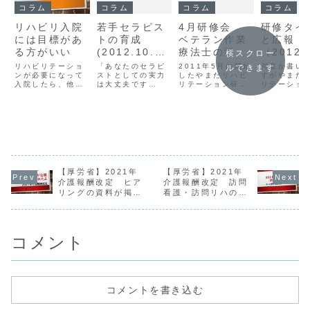
コラム
コラム
コラム
コラム
リハビリ入院
若手セラピス
4月研修会
研修タイ
には目標があ
トの育成
ベテラン作業
と広報
る方がいい
(2012.10.06
療法士の頭の
（2012.
横スクロー
記)
中
.記）
リハビリテーショ
「あなたのセラピ
2011年5月に開始
何度か書い
ルできます
ンが必要になって
ストとしての実力
（2012.3.7.
したやまだリハビ
すがやまだ
入院したら、他人
は大丈夫です
リテーション研究
リテーショ
記）
任せにするのでは
か？」こんな風に
所の活動のちょう
所の広報は
なくて自分の目標
聞かれたらあなた
ど12回目まる一年
によるもの
は自分で決めまし
は何て答えます
となる研 修会は
となってい 
ょうってことを書
か？ 胸を張って
「ベテラン作業療
リハ関係の
いています。筆者
「一人前ですよ」
法士の頭の中」を
HPに広報依
は作業療法士で
と答えられるでし
テーマとしていま
ています。
す。
ょうか？ やまだリ
す。日頃は私の経
度限られた
ハビリテーション
験を中心に研修会
映る範囲で
研究所ではなるべ
でお話しさせてい
宣伝するか
【厚労省】2021年
【厚労省】2021年
く若い作業療法士
ただいています
が集客率向
介護報酬改定 ヒア
介護報酬改定 訪問
に私の経験を伝え
が、もっと多くの
ながります
リングの資料が掲載
看護・訪問リハの現
たくて始めたもの
セラピストの...
は参加費をい
です...
されました
状の整理と課題
コメント
コメントを書き込む