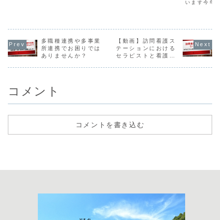
います今年
私はあちこちの訪
る必要がありま
ペースでブ
問看護ステーショ
す。
動画SNSな
ンに勤務する非常
更新してい
勤掛け持ち作業療
す。お気軽
法士ですが、嫁さ
き合いくだ
んは別事業所の
多職種連携や多事業
【動画】訪問看護ス
まだリハビ
常...
ション研究
所連携でお困りでは
テーションにおける
療法士山田
ありませんか？
セラピストと看護師
ログやSNS
さんの連携のために
ブログこの
すべきこと
です やま
ビリテーショ
コメント
コメントを書き込む