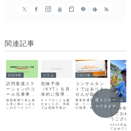
関連記事
2026年
コラム
2022年
訪問看護ステ
危険予測
コンサルタン
ーションのコ
（KYT）を具
トではありま
ール当番事
体的に指導す
せんが臨床で
情 訪問看護
るコツ
の教育はでき
横スクロー
コラム
病院勤務で昼も夜
ＫＹＴのことを書
事業所運営の相
ステーション
も常に鳴りっぱな
きましたが、実践
ますよ
談、リハスタッフ
ルできます
2024年
しのナースコール
では危険予測が重
の指導、教育、臨
の夜勤？
に対応することに
要となります。新
床での動向などな
しておめ
疲れ果てて訪問看
人や後輩へわかり
どおこないますよ
うござい
護ステーションの
やすく危険予測を
お仕事に転職して
指導するには、危
2024年あ
こられる看護師さ
険な状態を具体的
ておめでと
んも多いのかな。
な言葉にして伝え