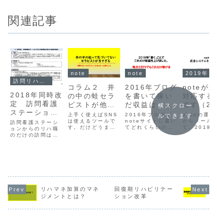
関連記事
note
note
2019年
訪問リハビリ・訪問看護
コラム２ 井
2016年ブログ
noteが
2018年同時改
の中の蛙セラ
を書いて稼い
対応する
定 訪問看護
ピストが他の
だ収益はこん
です（20
横スクロー
ステーション
世界を知るた
な感じ
11月14
上手く使えばSNS
2016年ブログや
noteの運
ルできます
からのリハ職
めのSNSの活
は使えるツールで
noteサイトに書い
からメール
訪問看護ステーシ
す。だけどうまく
てどれくらいの稼
て、2019年
の訪問と看護
ョンからのリハ職
用
使いこなせていな
ぎになったのかっ
ごろからno
のだけの訪問は認
師との連携に
いセラピストは多
てことをまとめて
金システム
められなくなるよ
ついての個人
いね。
みた。具体的な金
することが
うな改定になりそ
額についても書い
ました。
うです。
的見解
ています。
リハマネ加算のマネ
回復期リハビリテー
ジメントとは？
ション改革