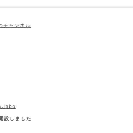
eのチャンネル
a.labo
を開設しました