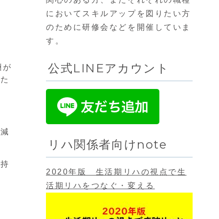
せ
においてスキルアップを図りたい方
のために研修会などを開催していま
す。
で
公式LINEアカウント
酬が
んた
く減
リハ関係者向けnote
け持
2020年版 生活期リハの視点で生
活期リハをつなぐ・変える