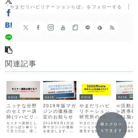
「やまだリハビリテーションらぼ」をフォローする
関連記事
note
note
note
note
ニッチな分野
2019年版マガ
やまだリハビ
≪活動と
のセミナー講
ジンの価格改
リテーション
≫誘導尋
師(リハビリテ
定のお知らせ
研究所のnote
ADL脳
ーション・作
運営に関する
却
セミナー講師とし
2019年6月1日以
やまだリハビリテ
セラピスト
横スクロー
業療法士)
てがっぽり稼ぐっ
降マガジンの価格
こと
ーション研究所が
マネがADL
ルできます
て言うのは、理学
を改定します。マ
運営する5000円
の誘導尋問
療法士や作業療法
ガジンってなんや
noteの販売実績や
ない限り、