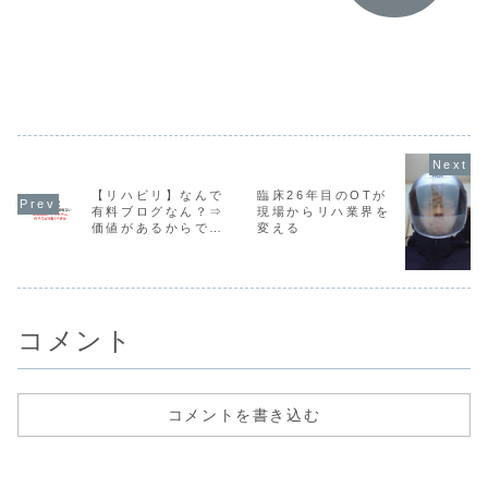
士、言語聴覚士と
ねん？って方のた
5000円という価
参加にアプ
しては難しいと思
めに少しマガジン
格設定のことにつ
することは
いますよ。
のことを書いてみ
いて書いていま
ました。
す。
【リハビリ】なんで
臨床26年目のOTが
有料ブログなん？⇒
現場からリハ業界を
価値があるからです
変える
よ！
コメント
コメントを書き込む