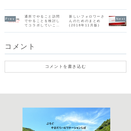
いますので、準備
回復期リハ
することは出来る
地域リハビ
はず。特にリハ...
なぐってこ
ーマです。
通所でやること訪問
新しいフォロワーさ
でやることを検討し
んのためのまとめ
てコラボしていこ
(2018年11月版)
う
コメント
コメントを書き込む