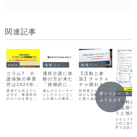
関連記事
note
地域リハビリテーション
地域リハビリテーション
コラム7 介
通所介護に体
【活動と参
護保険の事業
験の方が来た
加】チャチャ
所は2020年の
「積極的には
チャ踊れるよ
行動がメチャ
触らないです
って話から展
講演でも伝えてい
揉んだりマッサー
利用者さんとのお
横スクロー
回復期リハビリテーション
クチャ大事で
ますが、事業所内
よ」と伝えた
ジしたりというこ
開してみた
話から活動と参加
のルールを変える
との個々の通所介
に取り組めたんで
ルできます
すよ！グレー
【資料公
のに好都合なのは
護では実施しませ
すよ。こんなこと
をホワイトに
「報酬改定」とい
んよってことをオ
もあるから作業療
回復期リ
うタイミング。診
リエンテーション
法は面白い。
するチャン
リと地域
療報酬改定は2年
してみました。
ス！
ビリがつ
に1回、介護報酬
２０１７年
改定は3年に1度あ
るために
２日に宮城
る。しかもいつ改
市でお話さ
な学び
定されるのかとい
ただく研修
うことは決まって
料を公開し