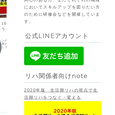
においてスキルアップを図りたい方
のために研修会などを開催していま
note
note
す。
10月5日14時30
【note更新】退院後の生活を
コラム
ンライン講義ライブ
スムースに開始するために入院
療報酬
公式LINEアカウント
セラピストがすべきこと
合いな
ョンの実践に必要な6つの
回復期病院のセラピストが今すぐ取り組
note
動画の「その5」をオンラ
まなくてはならない課題2つについて書い
変化する
として配信します
てみた。ぜひ明日から実践してほしい。
き合いな
リハ関係者向けnote
2020年版 生活期リハの視点で生
活期リハをつなぐ・変える