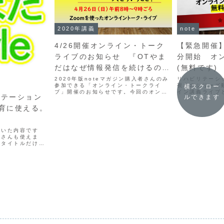
2020年講義
note
4/26開催オンライン・トーク
【緊急開催】
ライブのお知らせ 『OTやま
分開始 オ
だはなぜ情報発信を続けるの
(無料です)
か？』
2020年版noteマガジン購入者さんのみ
リハビリテーシ
参加できる「オンライン・トークライ
視点のシリーズ
横スクロー
ブ」開催のお知らせです。今回のオンラ
イン講義ライブ
リテーション
ルできます
イントークライブのトークテーマは以下
のコラムです。◆（雑記）選択肢のひと
育に使える。
つになることを目指して発信している私
が何でブログ書いたり...
書いた内容です
職さんも使えま
てタイトルだけ
ど病院で働く新人
ると思います。