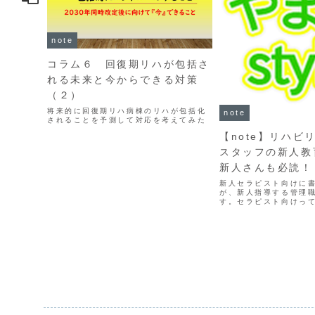
note
コラム６ 回復期リハが包括さ
れる未来と今からできる対策
（２）
将来的に回復期リハ病棟のリハが包括化
note
されることを予測して対応を考えてみた
【note】リハビ
スタッフの新人教
新人さんも必読！
新人セラピスト向けに
が、新人指導する管理
す。セラピスト向けっ
ど、看護師、介護職な
さんなら結構利用でき