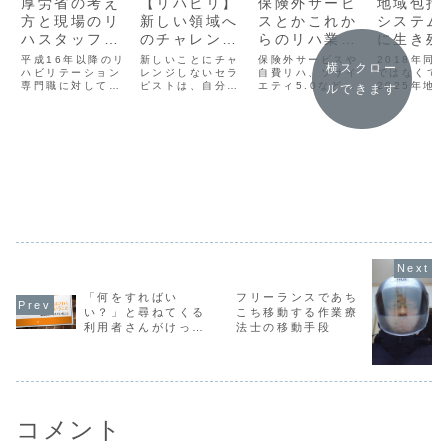
厚労省の考え
【リハビリ】
保険外サービ
地域包括
方と現場のリ
新しい領域へ
スとかこれか
システム
ハスタッフと
のチャレンジ
らのリハ業界
に生き残
の考え方のギ
は失敗する
のことについ
とのでき
平成16年以降のリ
新しいことにチャ
保険外サービスや
2018年同
横スクロー
ャップ大きそ
ハビリテーション
し、恥もか
レンジしないセラ
ての資料やサ
自費リハ、ソサイ
ハビリテ
ではなくて
専門職に対しての
ピストは、自分の
エティ5.0などこ
2025年地
ルできます
うだな、大丈
く、だから成
イトの紹介
ョンを目
厚労省の指摘をま
中のちっぽけなプ
れからの医療業界
ケアシステ
夫か？（１）
長したいと思
とめてみた。
ライド何とか守り
や介護業界のこと
に向けてリ
たいんだろうなっ
を考えていくうえ
テーション
厚労省の考え
う
てこと。そんなプ
で必要な資料やサ
が生き残る
方の整理
ライド誰も何とも
イトのご紹介
必要なこと
思っていないのに
てみた。
ね。
「何をすればい
フリーランスであち
い？」と尋ねてくる
こち移動する作業療
利用者さんがけっこ
法士の移動手段
ういる
コメント