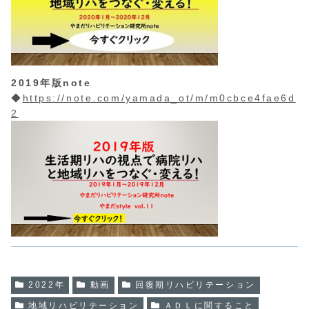
2019年版note
◆
https://note.com/yamada_ot/m/m0cbce4fae6d
2
2022年
動画
回復期リハビリテーション
地域リハビリテーション
ＡＤＬに関すること