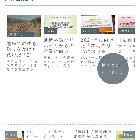
note
2022年
2021年
地域リハビリテーション
通所や訪問リ
2024年に向け
【動画】
地域での生き
ハビリからの
た「在宅のリ
ライン研
残りをかけた
卒業に向けた
ハにおけるサ
会 「病
戦いだ！加算
課題と私的な
ービスの使い
地域まで
卒業したら利用者
2024年の同時改
９月１９日
要件「リハビ
リハビリテーショ
意見(3)「レベ
さんのレベルが低
分けのこと」
定以降のリハビリ
け持ち勤
２３日に開
横スクロー
リテーション
ンマネジメント加
下するって言うの
テーションのあり
オンラン研
ルが低下す
ながら考
算２を算定する要
はホントなのか
方について書いて
動画を公開
会議」のこと
ルできます
る」問題
いるリハ
件の一つになって
な？
いるシリーズコラ
ます。◆【
いる、「リハビリ
ムの第4弾です。
オンライン
のこれか
テーション会議」
ここまでのコラム
会 「病院
こと
の開催。この会議
は以下のリンクか
まで」掛け
は従来のサービス
らご覧いただけま
務しながら
担当者会議とは違
す 回復期リハ病棟
いるリハ業
い、セラピストが
と地域包括ケア病
れからのこ
主導すべきもので
棟のあり方 訪問看
２４年同時
す。理学療法士、
護ステーションか
向けたリハ
作業療法士、言語
らの訪看リハと病
ーションの
聴覚士が地域で生
院・診療所...
について考
き残ることができ
し...
るかどうかそれが
懸っているので
す。
2022・1・28最近モ
【動画】介護報酬改
ヤモヤしていること
定資料から考える