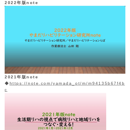
2022年版note
2021年版note
◆
https://note.com/yamada_ot/m/m94135b67f4b
c