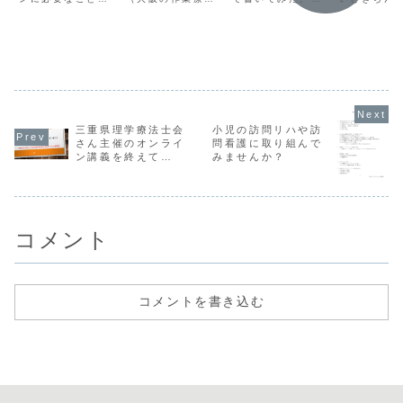
果判定の実施
腔・栄養
書いているシリー
士・やまだ）の運
レーな部分は協力
できるセラ
のこと」
ズコラムです。 回
営するサイトや
すればいい。専門
が地域にた
復期リハ病棟と地
SNS、連絡先など
的な部分は助け合
いるといい
域包括ケア病棟の
のまとめです。お
えばいい。
いました。
あり方 訪問看護ス
問い合わせなど プ
テーションからの
ロフィール お問い
訪看リハと病院・
合わせ上記リンク
診療所・老健から
から、メールフォ
の訪問リハのこと
ームまたはLINE
通所リハや通所介
公式アカウントで
護のこと 在宅のリ
のお問い合わせを
三重県理学療法士会
小児の訪問リハや訪
ハにお...
受け付けてい...
さん主催のオンライ
問看護に取り組んで
ン講義を終えて
みませんか？
（2022.9.10.）
コメント
コメントを書き込む