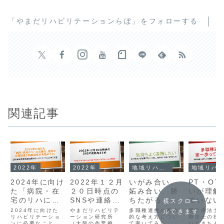
「やまだリハビリテーションらぼ」をフォローする
関連記事
2022年
2022年
地域リハビリテーション
地域リハビリテーション
2024年に向け
2022年１２月
いがみ合い、
PT・OT
た「病院・在
２０日時点の
妬み合い、勝
いが理解
宅のリハに必
SNSや連絡先
ちたがるから
ていない
横スクロー
要な、適切な
まとめ
連携は崩壊す
多事業所
2024年に向けた
やまだリハビリテ
多職種連携の基本
理学療法士
ルできます
目標設定と効
リハビリテーショ
ーション研究所
るんですよ
的な考え方につい
のあり方
療法士の役
ンに必要なことを
（大阪の作業療法
て書いてみた。グ
いときちん