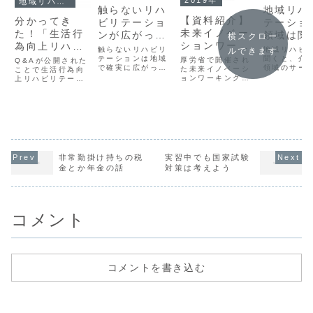
2019年
地域リハビリテーション
触らないリハ
地域リハ
【資料紹介】
分かってき
ビリテーショ
テーショ
未来イノベー
た！「生活行
ンが広がって
領域は関
横スクロー
ションワーキ
為向上リハビ
いる
い、あな
触らないリハビリ
地域リハビ
ルできます
ンググループ
リテーション
テーションは地域
第で広が
聞くと、介
厚労省で開催され
Q&Aが公開された
で確実に広がって
領域のサー
た未来イノベーシ
実施加算」の
ことで生活行為向
域
いる。病院リハビ
けを想像し
ョンワーキンググ
上リハビリテーシ
研修会や加算
リテーションの現
せんか？「
ループについての
ョン実施加算を算
場ではいったいど
リハビリっ
の要件のこ
ご紹介。
定するために必要
うなんだろう。患
区切りは単
な研修会の主催団
と ＝＝
者さんの主体性を
を表してい
体や算定要件に必
奪うモミモミリハ
です。だか
要なリハビリテー
ビリテーションが
地域で行わ
ション会議の詳細
まだまだ蔓延して
るリハビリ
が分かってきた。
いるんだろうな。
ョンサービ
非常勤掛け持ちの税
実習中でも国家試験
べて「地域
金とか年金の話
対策は考えよう
リ」なんで
あなたがチ
ジすること
領域はどん
大するので
のための努
コメント
ますか？
コメントを書き込む