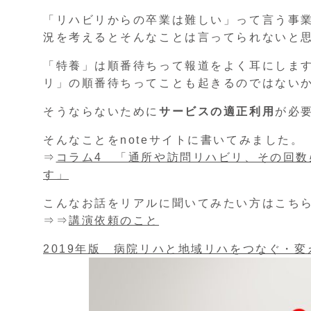
「リハビリからの卒業は難しい」って言う事業
況を考えるとそんなことは言ってられないと
「特養」は順番待ちって報道をよく耳にしま
リ」の順番待ちってことも起きるのではない
そうならないために
サービスの適正利用
が必
そんなことをnoteサイトに書いてみました。
⇒
コラム4 「通所や訪問リハビリ、その回
す」
こんなお話をリアルに聞いてみたい方はこち
⇒⇒
講演依頼のこと
2019年版 病院リハと地域リハをつなぐ・変