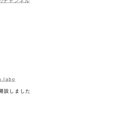
eのチャンネル
a.labo
を開設しました