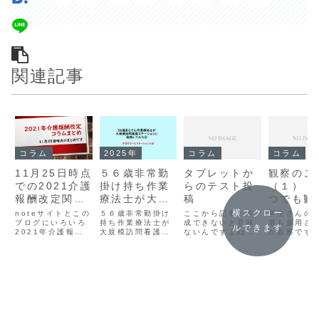
関連記事
コラム
2025年
コラム
コラム
11月25日時点
５６歳非常勤
タブレットか
観察のこ
での2021介護
掛け持ち作業
らのテスト投
（１） 
報酬改定関連
療法士が大規
稿
つでも観
コラムまとめ
模訪問看護ス
横スクロー
noteサイトとこの
５６歳非常勤掛け
ここから記事の作
学生さんの
ブログにいろいろ
テーションに
持ち作業療法士が
成できないと意味
最も多用さ
ルできます
2021年介護報酬
大規模訪問看護ス
ないんですよね。
が観察です
勤務してみた
関連のコラムを書
テーションに勤務
うまく表示される
床で働いて
３
いたり、講義動画
してみた① ５６歳
ことを祈ります。
達にとって
を掲載していま
非常勤掛け持ち作
な評価手段
す。見逃している
業療法士が大規模
ね。評価っ
方もいるかと思い
訪問看護ステーシ
よりも日常
ますので少し整理
ョンに勤務してみ
ってるから
しておきます。
た②看護師さんも
って感じし
◆2020年版
セラピストさんも
らい多用し
note 生活期リハ
56歳の自分より若
ね。※ 20