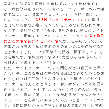
基本的には第3土曜日に開催しております研修会です
が、病院勤務をされている方にとっては土曜日のみの開
催ではなかなか参加できないという声 を時々聞くよう
になりました。
「365日リハビリテーション」
に取り組
まれている病院が増えてきているためだと思われます。
そこで、試験的にですが5月と6月の第1水曜日にナイト
セミナーを開催することにしました。しかも
会場は梅田
にある大阪駅前第2 ビルの5階
です。仕事終わってから
参加される方のために交通の便の良い会場を確保するこ
とが出来ました。JR東西線「北新地」駅下車してす ぐ
の会場です。阪急の梅田駅やJR大阪駅からも歩いて10
分以内に到着することが可能です。
ただ、ナイトセミナーに対する関心がどの程度か把握で
きない事、この会場は有料の貸会議室であるために参加
が少なければ赤字運営となりますので 継続してナイト
セミナーを行えるかどうかは、参加者が多い事が必要条
件となります。 それでも、なるべく多くの人に「知っ
てほしい、聞いてほしい」ネタがあるからなんとかナイ
トセミナーを定期的に開催してみたいと思っているので
す。時間に制約があって第3土曜日の参加が難しい方の