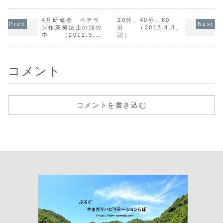
の視点で病院リハ
いスタッフばかり
11月19日
と地域リハをつな
で、勤務してみた
のコラムを
ぐ・変えるコ...
ら事業所で最...
してみました
4月研修会 ベテラ
20分、40分、60
ン作業療法士の頭の
分 （2012.4.8.
中 （2012.3.7.
記）
記）
コメント
コメントを書き込む