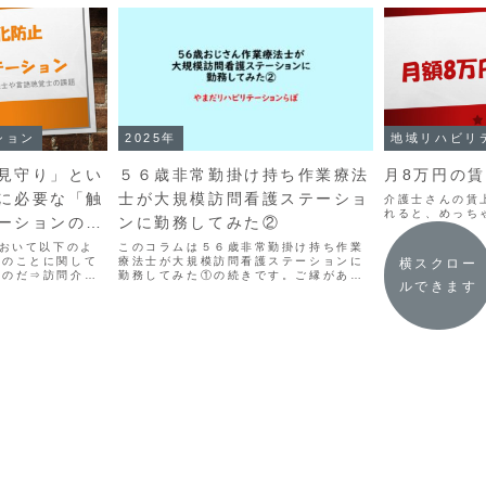
ション
2025年
地域リハビリ
見守り」とい
５６歳非常勤掛け持ち作業療法
月8万円の
に必要な「触
士が大規模訪問看護ステーショ
介護士さんの賃
れると、めっち
ーションのこ
ンに勤務してみた②
において以下のよ
このコラムは５６歳非常勤掛け持ち作業
そのことに関して
療法士が大規模訪問看護ステーションに
横スクロー
ものだ⇒訪問介護
勤務してみた①の続きです。ご縁があり
ルできます
が開きます）この
56歳で週1回勤務で非常勤として、約7
護で行われる身体
か月間大規模訪問看護ステーションに勤
のような文言があ
務しながらいろいろ考えたことや実践し
.
てきたことを書いている...