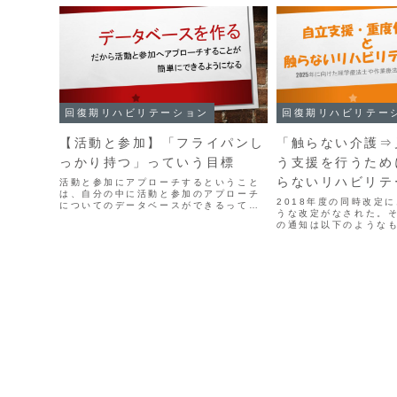
回復期リハビリテーション
回復期リハビリテー
【活動と参加】「フライパンし
「触らない介護⇒
っかり持つ」っていう目標
う支援を行うため
らないリハビリテ
活動と参加にアプローチするということ
は、自分の中に活動と参加のアプローチ
と」
2018年度の同時改定
についてのデータベースができるってこ
うな改定がなされた。
とじゃないのかな。
の通知は以下のような
の見守りの通知（PDF
資料によると、訪問介
介護の役割として以下
る。利用者のＡＤＬ・..