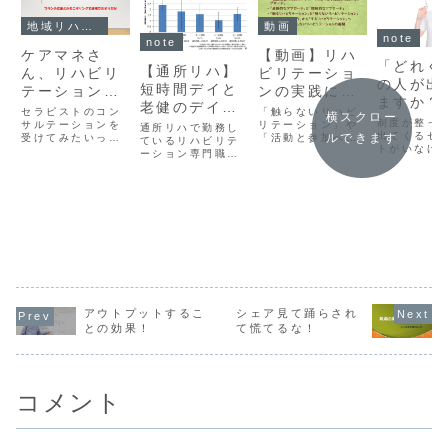
地域リハビリテーション
動画
note
note
ケアマネさ
【動画】リハ
「どれく
【通所リハ】
ん、リハビリ
ビリテーショ
の人が出
短時間デイと
テーションの
ンの実践に必
ますか？
老健のデイ
コンサルテー
要な6つの視
セラピストのコン
「触らないリハビ
横スクロー
健師さん
2018の改定の
制度が整っ
ションいりま
サルテーションを
点
リテーション」や
通所リハで勤務し
葉が胸に
出てくるセ
ルできます
受けてみたいって
「活動と参加への
こと
ているリハビリテ
せんか？
トがいなけ
いうケアマネジャ
アプローチ」の必
ーション専門職は
刺さる
域リハビリ
ーさんがいらっし
要性を理解できて
2017年6月に開催
ョンていう
ゃったら、作業療
いないセラピスト
されている、介護
の職種が実
法士として対応し
は、リハビリテー
給付分科会の資料
可能性が高
ますよってこと。
ションをものすご
をみましたか？サ
ろうなあっ
く狭い視野という
ービスを提供して
と。
か視点で実践して
いる時間帯別に、
いるんだよ。もっ
リハの効果などが
と広い視点でアプ
掲載されている。
ローチすべきで
そのことに一喜一
す。そんなことを
憂しているスタッ
話している動画で
フも多いのではな
す。
いかな？通所...
アウトプットするこ
シェア見て踊らされ
との効果！
て慌てるな！
コメント