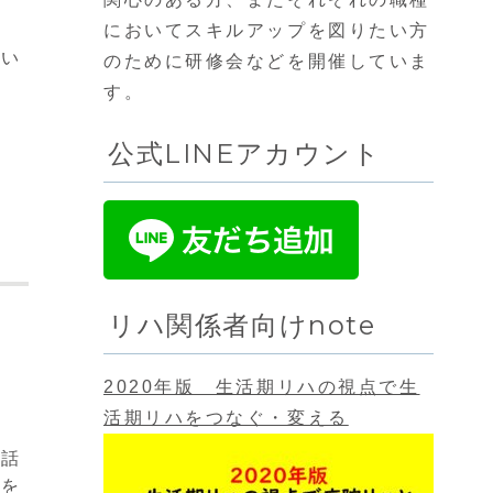
においてスキルアップを図りたい方
互い
のために研修会などを開催していま
す。
公式LINEアカウント
リハ関係者向けnote
。
2020年版 生活期リハの視点で生
活期リハをつなぐ・変える
お話
ハを