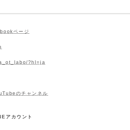
bookページ
o
a_ot_labo/?hl=ja
Tubeのチャンネル
NEアカウント