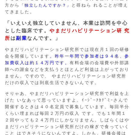
方から
と尋ねら れることが増え
「独立したんですか？」
てきました。
「いえいえ独立していません、本業は訪問を中心
とした臨床です。
やまだリハビリテーション研 究
所
は
副業
なんです。」
やまだリハビリテーション研究所では現在月１回の研修
会を開催しています
。昨年一年間で参加者は９４名、参
加費収入は約１４万円です。
有料会場の会場費や外部講
師への謝金などを支払うとほとんど利益は上がっており
ません。ですので、 やまだリハビリテーション研究所
だけの収入では到底生活できないんです。
そりゃあ、やまだリハビリテーション研究所で利益を上
げた いなあって思っていますよ。ｲｰｼﾞｰｱｶﾃﾞﾐｰさんで
開催するときは４０名定員で募集しています。毎回半分
くらい埋まれば毎回２万円の収入 です。でも１年間１
２回やっても２４万円にしかなりません。しばらくはや
まだリハビリテーション研究所だけの稼ぎで食っていく
こと はできそうにないんですよ。しかも、研修会後は