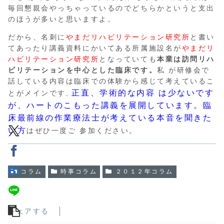
毎回懇親会やっちゃっているのでどちらかというと支出
のほうが多いと思いますよ。
だから、名刺に
やまだリハビリテーション研究所
と書い
てあったり講義資料にかいてある所属施設名が
やまだリ
ハビリテーション研究所
となっていても
本業は訪問リハ
ビリテーションを中心とした臨床です。
私 が研修会で
話している内容は臨床での体験から感じて考えているこ
正直、学術的な内容 は少ないです
とがメインです
。
が、ハートのこもった講義を展開しています。臨
床最前線の作業療法士が考えている本音を聞きた
い方
はぜひ一度ご 参加ください。
コラム
時事コラム
２０１２年コラム
シェアする