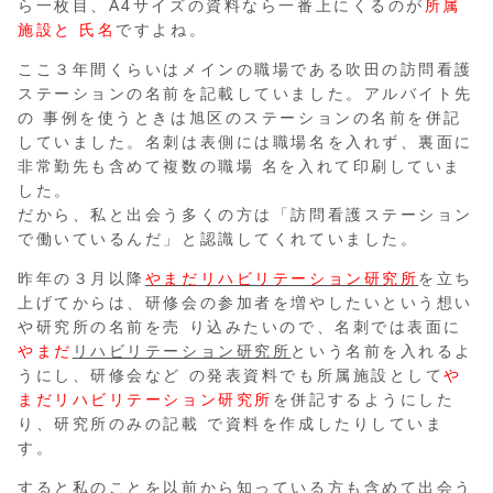
ら一枚目、A4サイズの資料なら一番上にくるのが
所属
施設と 氏名
ですよね。
ここ３年間くらいはメインの職場である吹田の訪問看護
ステーションの名前を記載していました。アルバイト先
の 事例を使うときは旭区のステーションの名前を併記
していました。名刺は表側には職場名を入れず、裏面に
非常勤先も含めて複数の職場 名を入れて印刷していま
した。
だから、私と出会う多くの方は「訪問看護ステーション
で働いているんだ」と認識してくれていました。
昨年の３月以降
やまだリハビリテーション研究所
を立ち
上げてからは、研修会の参加者を増やしたいという想い
や研究所の名前を売 り込みたいので、名刺では表面に
やまだ
リハビリテーション研究所
という名前を入れるよ
うにし、研修会など の発表資料でも所属施設として
や
まだリハビリテーション研究所
を併記するようにした
り、研究所のみの記載 で資料を作成したりしていま
す。
すると私のことを以前から知っている方も含めて出会う