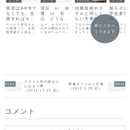
実習はAやBで
宣伝 or 自
治療技術やス
新人そ
なくても、合
慢 or 安
キルと同じく
学会参加
格すればそれ
心 どうなん
らい大事なこ
め
でいい！
でしょうか？
とあるという
リハビリ学生さん
えー、セラピスト
ブログやnoteでコ
リハビリテ
横スクロー
の実習って、当然
（2011.10.2
の方が開設されて
事を知ってほ
ラムを書いたり、
ンっていろ
ルできます
指導者から採点と
いるホームページ
オンライン講義を
強しないと
.記）
しい
いうか評価されま
なんかを拝見する
開催したり動画を
いですよね
すが、その成績に
と個人の経歴のほ
アップしている54
の能力の確
ついてはAとかBと
かに「講演会リス
歳の作業療法士で
どんな風に
かでなくても、と
ト」や「研修会講
す。書いたり話し
っています
にかく及第点・合
師歴」みたいな も
たりしていること
分のレベル
格点がもらえたら
のを掲載している
の多くは、セラピ
いのか低い
それで良しとしま
方がおられます。
ストしての経験と
わかってい
しょう。本来絶対
いろんなところで
か考え方とか制度
か？20年以
基準と言います
お話しされている
に関することで
一筋で働い
か、一定の基準が
んだなあって感心
す。若い作業療法
作業療法士
あってそれに則っ
しながら見ていま
士の多くが求めて
人・若手セ
て成績評価すべき
した。私のホー...
いる治療技術...
ト向けにま
ものですが、指導
新人・若手
２０１１年の終わり
研修タイトルと広報
者によって判定基
リーズの第
におもう事
（2012.1.28.記）
準にブレと言いま
す。
（2011.12.23.記）
すか、誤差はあり
ますから、点数気
にせずギリギリで
も通ったらいいん
だってこと。(まっ
コメント
たくの個人的見解
です)