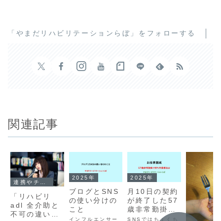
「やまだリハビリテーションらぼ」をフォローする
関連記事
2025年
2025年
連携やチームアプローチ
ブログとSNS
月10日の契約
「リハビリ
の使い分けの
が終了した57
adl 全介助と
こと
歳非常勤掛け
不可の違い」
持ち作業療法
インフルエンサー
SNSではちょくち