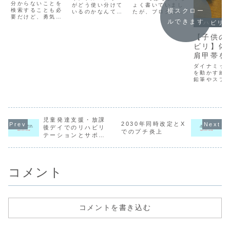
で検索した人
分からないことを
がどう使い分けて
士
ょく書いていまし
へ
検索することも必
横スクロー
いるのかなんて知
たが、ブログには
要だけど、勇気を
らないよ個人的に
書いていなかった
ルできます
リハビリ
もって聞くってこ
はね、SNSって言
ので最近の非常勤
ともしてほしい。
うのは一過性なん
掛け持ち作業療法
【子供の
その方が本当の意
ですよね。過去に
士としてのお仕事
図を知ることがで
ビリ】体
さかのぼって何か
事情を書いてみま
きる。
を見つける人なん
す。おすすめ⇒最
肩甲帯を
てほとんどいない
近購入したスイッ
かり動か
と思う。たまに古
チボットハブはこ
ダイナミッ
いのがタイムライ
ちらスマホでいろ
とが手・
を動かす練
ンに出てきたりす
んな家電をコント
鉛筆やスプ
動きには
ることはあっても
ロールできて便
持ち方を上
ね。「今」何が...
利。アレクサ君
ることにつ
と...
ってことも
て話。
児童発達支援・放課
2030年同時改定とX
後デイでのリハビリ
でのプチ炎上
テーションとサポー
トのこと
コメント
コメントを書き込む