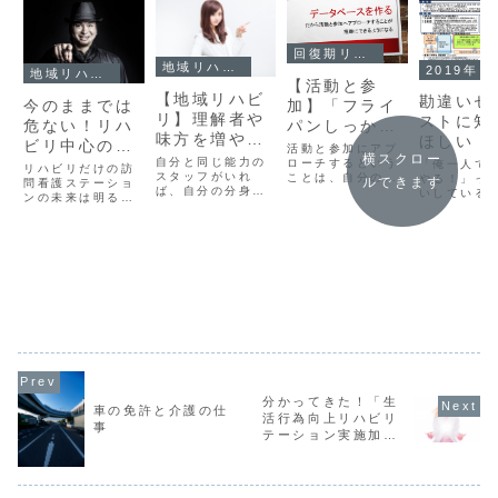
回復期リハビリテーション
地域リハビリテーション
2019年
地域リハビリテーション
【活動と参
【地域リハビ
勘違いセ
今のままでは
加】「フライ
リ】理解者や
ストに知
危ない！リハ
パンしっかり
味方を増やす
ほしい「
ビリ中心の訪
持つ」ってい
活動と参加にアプ
ということ
横スクロー
ビリテー
自分と同じ能力の
問看護ステー
う目標
ローチするという
「俺一人で
リハビリだけの訪
スタッフがいれ
ことは、自分の中
ンって多
やる！」っ
ルできます
ション
問看護ステーショ
ば、自分の分身が
に活動と参加のア
いしている
ンの未来は明るく
連携です
いればもっと効果
プローチについて
ストがいる
ないってことを書
んなんで
的なことが実践で
のデータベースが
応書いてみ
いてみた。
きるんじゃあない
できるってことじ
よ」
のかな。そんな風
ゃないのかな。
に思う今日この
頃。だからいろい
ろしている。
分かってきた！「生
車の免許と介護の仕
活行為向上リハビリ
事
テーション実施加
算」の研修会や加算
の要件のこと ＝＝