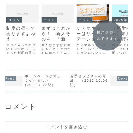
コラム
コラム
コラム
2025年
制度の壁って
まずはこれか
ケアマネジャ
【厚労省
横スクロー
ありますよね
ら！ 新人そ
ーはリハビリ
報】原則
え
の４ 「新人
テーションを
て医行為
ルできます
（2011.10.1
がすべきこと
正しく活用し
ない行為
今月に入って相次
新人はまずは行動
ケアマネジャーさ
職場の上司
5.記）
いでぶつかってし
１」
すること！そのた
てほしい
んがリハビリテー
するガイ
えていただ
まった制度の壁に
めにはハイ・ニコ
ションについて正
報について
インにつ
ついて書いておき
ッ・ポンの実践が
しい理解をしてく
らにも掲載
ます。訪問看護ス
成功の秘訣です。
れたら、地域包括
きます。介
テーションで勤務
チームワークが重
ケアシステムの中
や障害福祉
していると介護保
要視されるリハビ
のリハビリテーシ
る領域で働
険だけでなく、医
リテーション現場
ョンは大きく前に
ると必ず検
療保険を使っての
ホームページが新し
において、周囲と
若手セラピストの育
進むことが出来
れるのが、
訪問を行う事がで
の人間関係は新人
る。
までが医行
くなりました
成 (2012.10.06
きます。 医師の指
にとって大変重
どこからは
(2012.7.28記)
記)
示書があること 週
要。どのような行
ではないの
３回までの訪問で
動をしますか？20
いうこと。
あること 他の訪問
年以上現場一筋で
これはかな
看護ステー...
働いている作業療
からのテー
法士が新人・若手
す...
コメント
セラピスト向けに
まとめた新人・若
手向けシリーズの
第４弾です。
コメントを書き込む