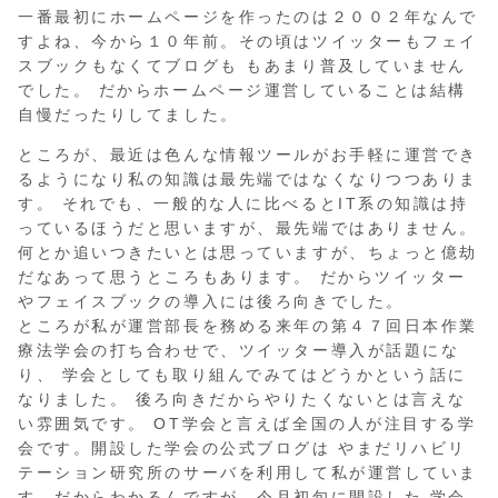
一番最初にホームページを作ったのは２００２年なんで
すよね、今から１０年前。その頃はツイッターもフェイ
スブックもなくてブログも もあまり普及していません
でした。 だからホームページ運営していることは結構
自慢だったりしてました。
ところが、最近は色んな情報ツールがお手軽に運営でき
るようになり私の知識は最先端ではなくなりつつありま
す。 それでも、一般的な人に比べるとIT系の知識は持
っているほうだと思いますが、最先端ではありません。
何とか追いつきたいとは思っていますが、ちょっと億劫
だなあって思うところもあります。 だからツイッター
やフェイスブックの導入には後ろ向きでした。
ところが私が運営部長を務める来年の第４７回日本作業
療法学会の打ち合わせで、ツイッター導入が話題にな
り、 学会としても取り組んでみてはどうかという話に
なりました。 後ろ向きだからやりたくないとは言えな
い雰囲気です。 OT学会と言えば全国の人が注目する学
会です。開設した学会の公式ブログは やまだリハビリ
テーション研究所のサーバを利用して私が運営していま
す。だからわかるんですが、今月初旬に開設した 学会