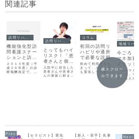
関連記事
訪問リハビリ・訪問看護
コラム
訪問リハビリ・訪問看護
地域リハビリテーション
機能強化型訪
初回の訪問リ
とってもハイ
問看護ステー
ハビリや通所
今ごろ「
リスク！「患
ションと訪問
で必要な説明
マネ加算
者さんと個人
リハビリのこ
メリット
２０１４年度（平
初めて利用すると
契約して退院
入院中に担当した
と
成２６年度）の診
きって、スタッフ
て検索さ
横スクロー
「リハマネ
後に訪問リハ
患者さんや患者さ
療報酬改定で、訪
も緊張しています
もなあ
リット」で
ルできます
んの家族に頼まれ
問看護ステーショ
が、利用者さんも
ビリ」
ている人が
て、個人的に患者
ンに関して新たな
戸惑っているもの
そのことに
さんに自宅に訪問
基準が打ち出され
ですよね。とくに
ちょっと書
してリハビリをす
た。機能強化型訪
利用者さんやご家
た。今頃そ
るセラピストがい
問看護ステーショ
族への説明が不十
索してるの
る。それってもの
ンである。筆者の
分だとトラブルに
感じ。
すごーーくハイリ
私見ですが、医療
なりやすいんで
スクなんだってこ
法人系の大規模訪
す。初回のサービ
とを書いてみた。
問看護ステーショ
スの時に本人や家
小遣い稼ぎでニン
ンに有利な算定条
族に伝えておくべ
マリしている場合
件であると思え
きことってなんだ
じゃあない。
る。じゃあ、理学
と思いますか？
療...
【セラピスト】変化
【新人・若手】先輩