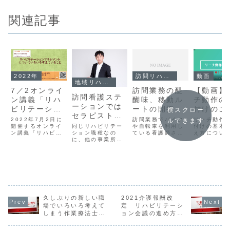
関連記事
2022年
訪問リハビリ・訪問看護
動画
地域リハビリテーション
7／2オンライ
訪問業務の醍
【動画】
訪問看護ステ
ン講義「リハ
醐味、移動ル
チ動作の
ーションでは
ビリテーショ
ートの開拓
付けのこ
横スクロー
セラピストで
ンマネジメン
（聴くブ
2022年7月2日に
訪問業務でバイク
リーチ動作
ルできます
加算が取れな
同じリハビリテー
トについてい
開催するオンライ
や自転車を利用し
２）
付けの基本
い
ション職種なの
ン講義「リハビリ
ている看護師さん
え方につい
ろいろ考えて
に、他の事業所で
テーション真似自
や、理学療法士・
画を掲載し
いること」
は加算が取れるの
慢とについて、い
作業療法士・言語
す
に訪問看護ステー
ろいろ考えている
聴覚士の方は多い
ションからの関わ
こと」のお知らせ
でしょう。車と違
りでは取れない加
です。
いバイクや自転車
算があるってこと
は結構狭い道でも
をご存知ですか？
スムースに移動す
リハビリテーショ
ることができるの
ンマネジメント加
で、利用者さんの
久しぶりの新しい職
2021介護報酬改
算、生活行為向上
家へ訪問するとき
場でいろいろ考えて
定 リハビリテーシ
リハビリテーショ
も複数のルートが
ン実施加算などで
しまう作業療法士で
ョン会議の進め方の
存在します。季節
す。それってどう
によってルートを
す
こと
なん？ってことを
変えたり、渋滞の