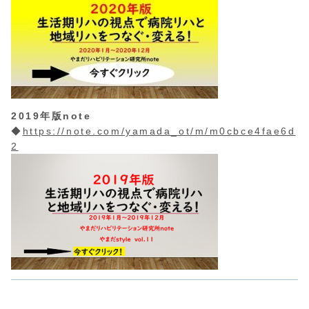
2019年版note
◆
https://note.com/yamada_ot/m/m0cbce4fae6d
2