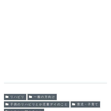
リハビリ
一般の方向け
子供のリハビリとか児童デイのこと
育児・子育て