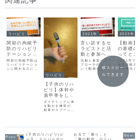
リハビリ
2021年
2023年
関節の拘縮予
言い訳するセ
【動画】
防のリハビリ
ラピストと活
の基礎の
テーションの
動と参加への
ってとこ
こと
アプローチ
ら始めよ
関節の拘縮予防は
活動と参加へのア
2023年で5
リハビリテーショ
プローチのコツと
～③「評
臨床経験30
横スクロー
ンに関わる人にと
いう動画を連続し
作業療法士
しての観
っては非常に重要
て配信しました。
だがお届け
ルできます
リハビリ
こと」
なテーマです。作
少しでもこれに関
しい動画の
業療法士として、
与してほしいなと
ズです。臨
【子供のリハ
簡単に拘縮予防に
いう思いからで
んでいる若
ビリ】体幹や
ついてまとめてみ
す。◆「活動と参
ピストさん
ました。
加へのアプローチ
て、作業療
肩甲帯をしっ
のコツの」動画一
視点で考え
かり動かすこ
覧言い訳は簡単だ
ビリテーシ
ダイナミックに体
よ「そんなこと言
基本的な考
とが手・指の
を動かす練習が、
っても、自分の職
思考につい
鉛筆やスプーンの
動きには重要
場では活動と参加
話していま
持ち方を上手にす
にアプローチして
ずは、評価..
ることにつながる
い...
ってこともあるっ
て話。
(子供のリハビリ)ビ
お玉で「握り」と
ー玉・スーパーボー
「腕の動作」のリハ