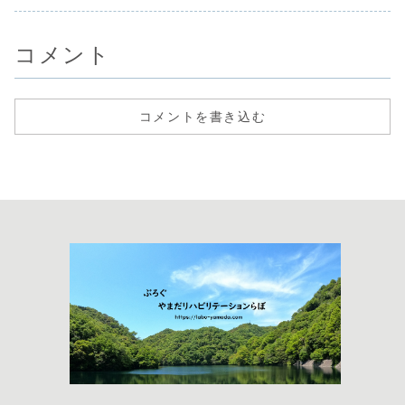
す。20年以上現場
ちだ！
ビリテーションを実
一筋で働いている
践する
作業療法士が新
人・若手セラピス
コメント
ト向けにまとめた
新人・若手向けシ
リーズの第７弾で
す。
コメントを書き込む