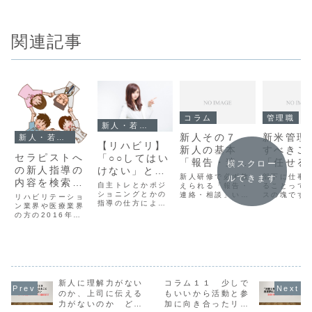
関連記事
コラム
管理職
新人・若手セラピスト向け
新人その７
新米管理
新人・若手セラピスト向け
【リハビリ】
新人の基本
すべきこ
セラピストへ
「○○してはい
「報告・連
「任せる
横スクロー
の新人指導の
けない」とは
絡・相談（ホ
と」
新人研修で必ず教
部下に仕事
ルできます
内容を検索す
言わない
自主トレとかポジ
ウ・レン・ソ
えられる「報告・
ることって
るの？
ショニングとかの
連絡・相談」いわ
スの塊です
リハビリテーショ
ウ）活用法」
指導の仕方によっ
ゆるホウレンソ
けどそこを
ン業界や医療業界
ては極端になる人
ウ、いったいいつ
えないと、
の方の2016年新
がいるってことを
まで続けないとい
として機能
人指導で何を指導
書いてみた。
けないのでしょう
とはありま
するべきかってこ
か？どこまで報告
新米管理職
とを書いてみた。
する必要があるの
第5弾は「
でしょうか？リハ
こと」につ
ビリテーション現
いてみまし
場ではおろそかに
新人に理解力がない
コラム１１ 少しで
すると患者さんの
のか、上司に伝える
もいいから活動と参
状態が悪化するこ
力がないのか どっ
加に向き合ったリハ
とにつながりま